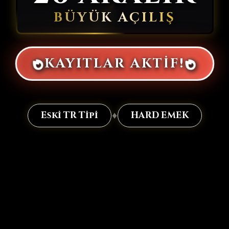
BÜYÜK AÇILIŞ
KAYITLAR AKTİF!
♦
Eski TR Tipi
HARD EMEK