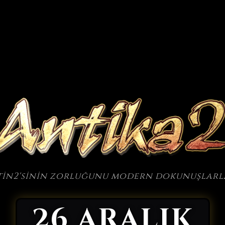
etin2'sinin zorluğunu modern dokunuşlarl
26 ARALIK